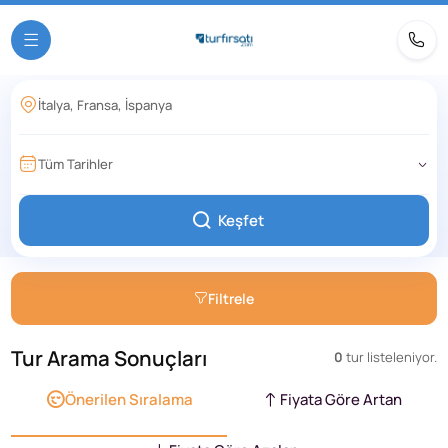
Tüm Tarihler
Keşfet
Filtrele
Tur Arama Sonuçları
0
tur listeleniyor.
Önerilen Sıralama
Fiyata Göre Artan