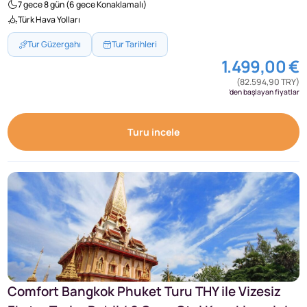
7 gece 8 gün (6 gece Konaklamalı)
Türk Hava Yolları
Tur Güzergahı
Tur Tarihleri
1.499,00 €
(82.594,90 TRY)
'den başlayan fiyatlar
Turu incele
Comfort Bangkok Phuket Turu THY ile Vizesiz