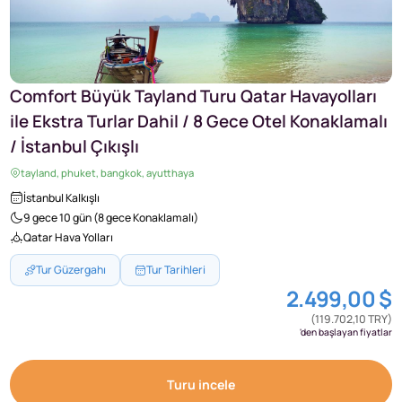
Comfort Büyük Tayland Turu Qatar Havayolları
ile Ekstra Turlar Dahil / 8 Gece Otel Konaklamalı
/ İstanbul Çıkışlı
tayland, phuket, bangkok, ayutthaya
İstanbul Kalkışlı
9 gece 10 gün (8 gece Konaklamalı)
Qatar Hava Yolları
Tur Güzergahı
Tur Tarihleri
2.499,00 $
(119.702,10 TRY)
'den başlayan fiyatlar
Turu incele