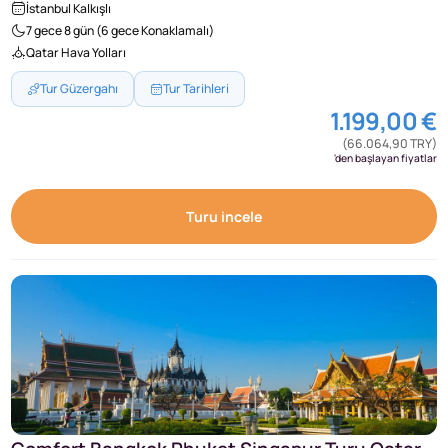
İstanbul Kalkışlı
7 gece 8 gün (6 gece Konaklamalı)
Qatar Hava Yolları
Tur Güzergahı
Tur Tarihleri
1.199,00 €
(66.064,90 TRY)
'den başlayan fiyatlar
Turu incele