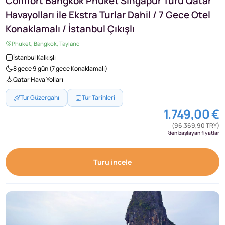
Comfort Bangkok Phuket Singapur Turu Qatar
Havayolları ile Ekstra Turlar Dahil / 7 Gece Otel
Konaklamalı / İstanbul Çıkışlı
Phuket, Bangkok, Tayland
İstanbul Kalkışlı
8 gece 9 gün (7 gece Konaklamalı)
Qatar Hava Yolları
Tur Güzergahı
Tur Tarihleri
1.749,00 €
(96.369,90 TRY)
'den başlayan fiyatlar
Turu incele