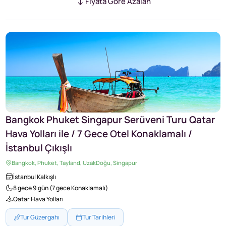
Fiyata Göre Azalan
Bangkok Phuket Singapur Serüveni Turu Qatar
Hava Yolları ile / 7 Gece Otel Konaklamalı /
İstanbul Çıkışlı
Bangkok, Phuket, Tayland, UzakDoğu, Singapur
İstanbul Kalkışlı
8 gece 9 gün (7 gece Konaklamalı)
Qatar Hava Yolları
Tur Güzergahı
Tur Tarihleri