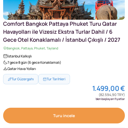
Comfort Bangkok Pattaya Phuket Turu Qatar
Havayolları ile Vizesiz Ekstra Turlar Dahil / 6
Gece Otel Konaklamalı / İstanbul Çıkışlı / 2027
Bangkok, Pattaya, Phuket, Tayland
İstanbul Kalkışlı
7 gece 8 gün (6 gece Konaklamalı)
Qatar Hava Yolları
Tur Güzergahı
Tur Tarihleri
1.499,00 €
(82.594,90 TRY)
'den başlayan fiyatlar
Turu incele