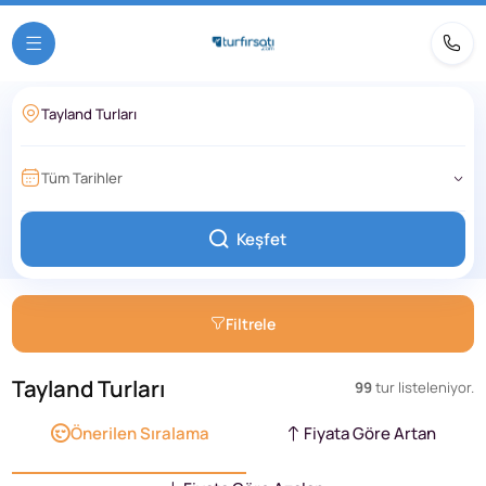
Tüm Tarihler
Keşfet
Filtrele
Tayland Turları
99
tur listeleniyor.
Önerilen Sıralama
Fiyata Göre Artan