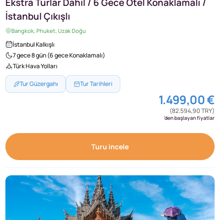
Ekstra Turlar Dahil / 6 Gece Otel Konaklamalı /
İstanbul Çıkışlı
Bangkok, Phuket, Uzak Doğu
İstanbul Kalkışlı
7 gece 8 gün (6 gece Konaklamalı)
Türk Hava Yolları
Tur Güzergahı
Tur Tarihleri
1.499,00 €
(82.594,90 TRY)
'den başlayan fiyatlar
Turu incele