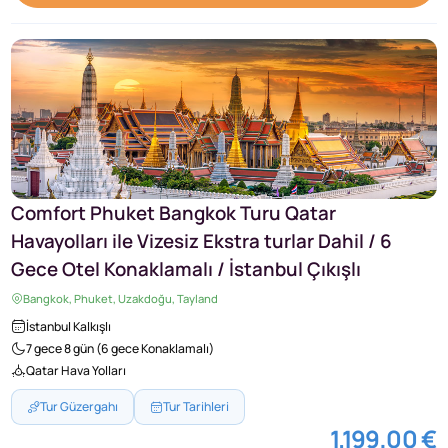
Comfort Phuket Bangkok Turu Qatar
Havayolları ile Vizesiz Ekstra turlar Dahil / 6
Gece Otel Konaklamalı / İstanbul Çıkışlı
Bangkok, Phuket, Uzakdoğu, Tayland
İstanbul Kalkışlı
7 gece 8 gün (6 gece Konaklamalı)
Qatar Hava Yolları
Tur Güzergahı
Tur Tarihleri
1.199,00 €